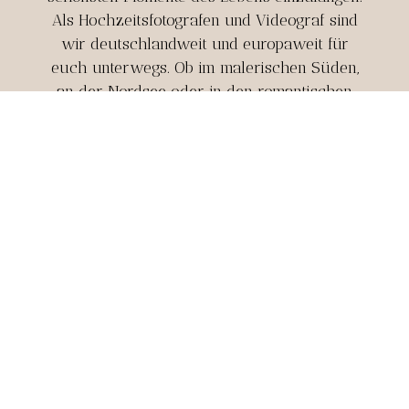
Als Hochzeitsfotografen und Videograf sind
wir deutschlandweit und europaweit für
euch unterwegs. Ob im malerischen Süden,
an der Nordsee oder in den romantischen
Gassen europäischer Städte – wir lieben es,
einzigartige Hochzeitsreportagen und
bewegende Hochzeitsfilme zu kreieren, die
die Emotionen und die Atmosphäre eurer
besonderen Tage perfekt widerspiegeln.
Für uns ist jede Hochzeit mehr als nur ein
Job – sie ist eine neue Reise, ein neues
Kapitel, das wir gemeinsam mit euch
erzählen dürfen. Wenn ihr uns auf eure
Hochzeit mitnehmt, dann dürfen wir nicht
nur Teil eures großen Moments sein, sondern
auch ein Stück eurer Geschichte erzählen.
Egal, wo ihr heiratet, wir begleiten euch mit